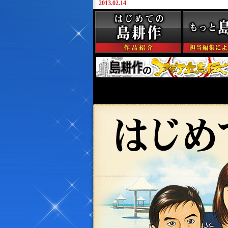
2013.02.14
新機軸ドキュメンタリー番組『島耕作の
伝』、NHK BS-1にて今春放送決定！