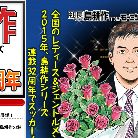
ん登場！
る島耕作の魅