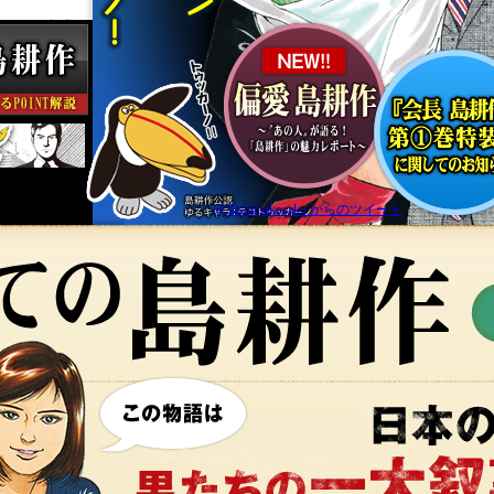
アジア立志
@30shimakosaku からのツイート