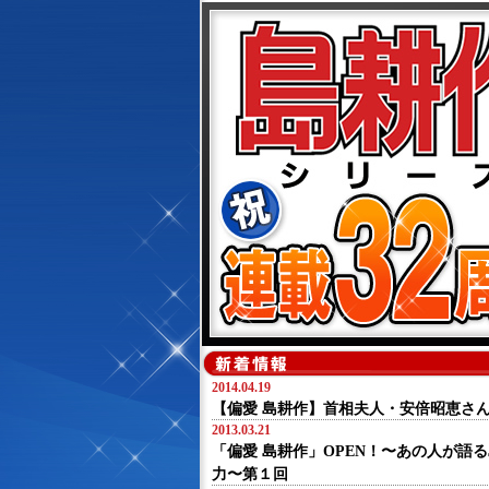
2014.04.19
【偏愛 島耕作】首相夫人・安倍昭恵さ
2013.03.21
「偏愛 島耕作」OPEN！〜あの人が語
力〜第１回